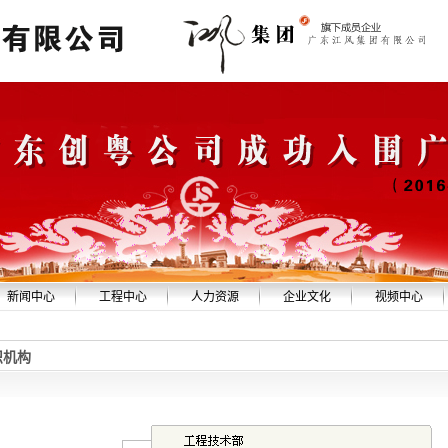
新闻中心
工程中心
人力资源
企业文化
视频中心
创粤新闻
精品工程
经营理念
同心文化
企业形象
织机构
安全生产
设备展示
招聘信息
公益活动
点滴采集
中标公告
技术队伍
教育培训
员工随笔
社会责任
人事任免
书画摄影