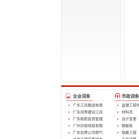
企业词条
市政词条
广东江风集团有限
监理工程
公司
广东创粤建设江风
材料员
装饰公司
广东助航投资管理
设计变更
有限公司
广州示踪线缆有限
钢板桩
公司
广东创粤公司燃气
隐蔽工程
部