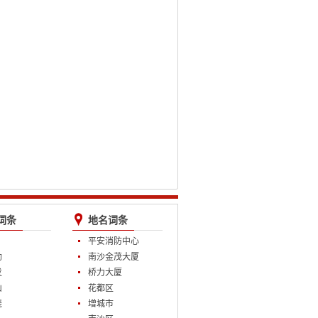
词条
地名词条
平安消防中心
勋
南沙金茂大厦
发
桥力大厦
山
花都区
晓
增城市