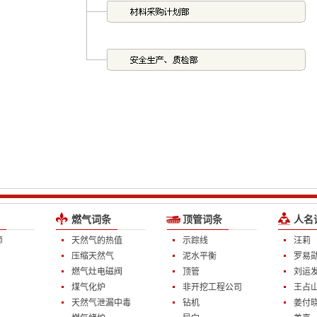
燃气词条
顶管词条
人名
师
天然气的热值
示踪线
汪莉
压缩天然气
泥水平衡
罗易
燃气灶电磁阀
顶管
刘运
煤气化炉
非开挖工程公司
王占
天然气泄漏中毒
钻机
姜付