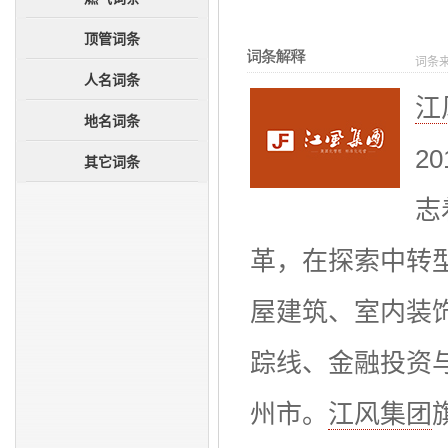
成员单位
综合资讯
企业荣誉
创粤网谈
顶管词条
词条
大事记
法务规范
人名词条
图片新闻
江
地名词条
2
其它词条
志
革，在探索中转
屋建筑、室内装
踪线、金融投资
州市。
江风集团