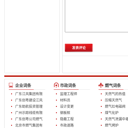
发表评论
企业词条
市政词条
燃气词条
广东江风集团有限
监理工程师
天然气的热值
公司
广东创粤建设江风
材料员
压缩天然气
装饰公司
广东助航投资管理
设计变更
燃气灶电磁阀
有限公司
广州示踪线缆有限
钢板桩
煤气化炉
公司
广东创粤公司燃气
隐蔽工程
天然气泄漏中
部
北京市燃气集团有
市政道路
燃气烤炉