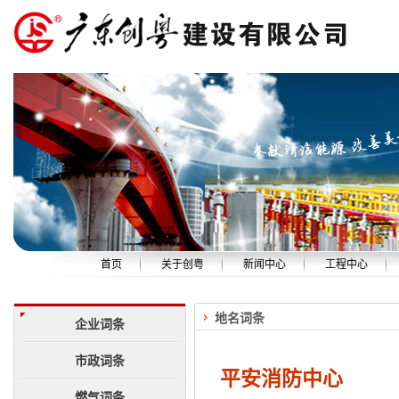
首页
关于创粤
新闻中心
工程中心
公司简介
创粤新闻
精品工程
地名词条
企业资质
安全生产
设备展示
企业词条
组织机构
中标公告
技术队伍
市政词条
平安消防中心
管理团队
社会责任
燃气词条