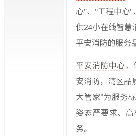
心”、"工程中心
供24小在线智慧
平安消防的服务
平安消防中心
，
安消防，湾区品质
大管家”为服务
姿态严要求、高
务。