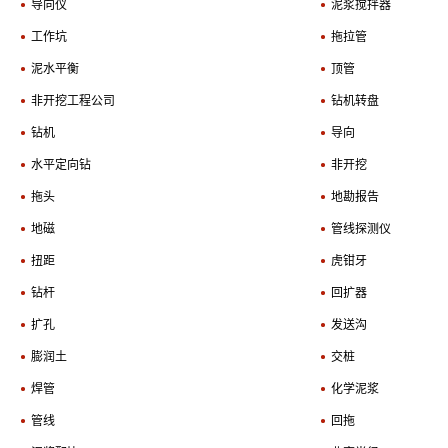
综合资讯
标准管理
导向仪
泥浆搅拌器
创粤网谈
企业标识
工作坑
拖拉管
法务规范
泥水平衡
顶管
图片新闻
非开挖工程公司
钻机转盘
钻机
导向
水平定向钻
非开挖
拖头
地勘报告
地磁
管线探测仪
扭距
虎钳牙
钻杆
回扩器
扩孔
发送沟
膨润土
交桩
焊管
化学泥浆
管线
回拖