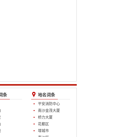
词条
地名词条
平安消防中心
勋
南沙金茂大厦
发
桥力大厦
山
花都区
晓
增城市