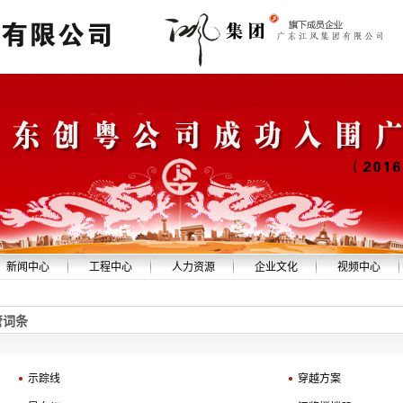
新闻中心
工程中心
人力资源
企业文化
视频中心
创粤新闻
精品工程
经营理念
同心文化
企业形象
管词条
安全生产
设备展示
招聘信息
公益活动
点滴采集
中标公告
技术队伍
教育培训
员工随笔
社会责任
示踪线
人事任免
书画摄影
穿越方案