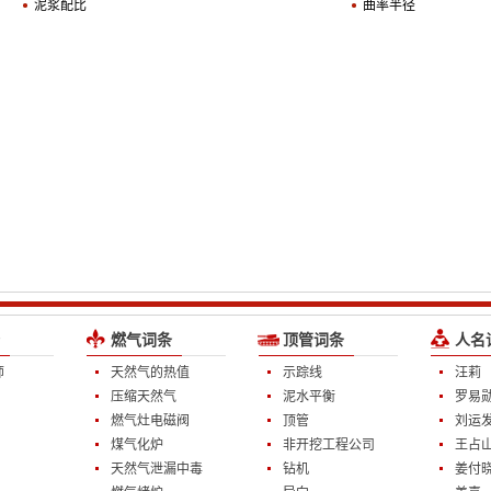
泥浆配比
曲率半径
燃气词条
顶管词条
人名
师
天然气的热值
示踪线
汪莉
压缩天然气
泥水平衡
罗易
燃气灶电磁阀
顶管
刘运
煤气化炉
非开挖工程公司
王占
天然气泄漏中毒
钻机
姜付