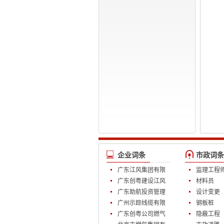
企业词条
市政词条
广东江风集团有限
监理工程
公司
广东创粤建设江风
材料员
装饰公司
广东助航投资管理
设计变更
有限公司
广州示踪线缆有限
钢板桩
公司
广东创粤公司燃气
隐蔽工程
部